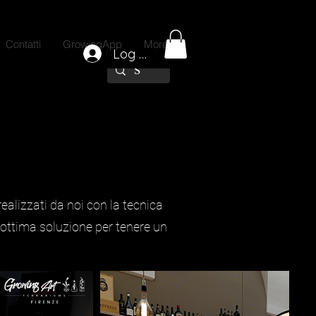
Contatti
GrowingApp
More
Log In
realizzati da noi con la tecnica
n'ottima soluzione per tenere un