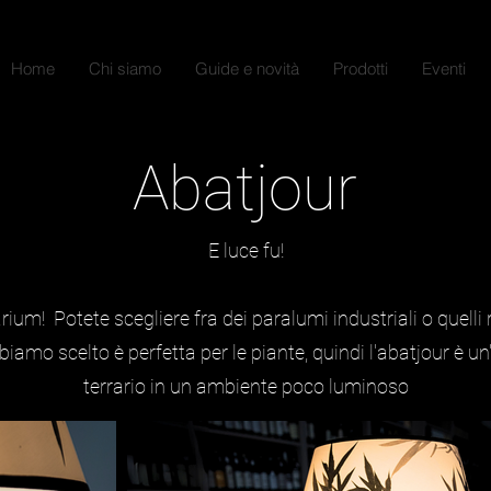
Home
Chi siamo
Guide e novità
Prodotti
Eventi
Abatjour
E luce fu!
rium! Potete scegliere fra dei paralumi industriali o quelli 
bbiamo scelto è perfetta per le piante, quindi l'abatjour è u
terrario in un ambiente poco luminoso