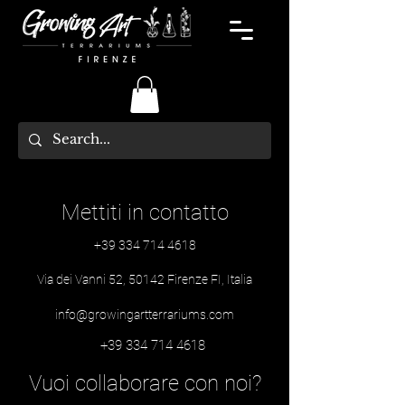
Mettiti in contatto
+39 334 714 4618
Via dei Vanni 52, 50142 Firenze FI, Italia
info@growingartterrariums.com
+39 334 714 4618
Vuoi collaborare con noi?