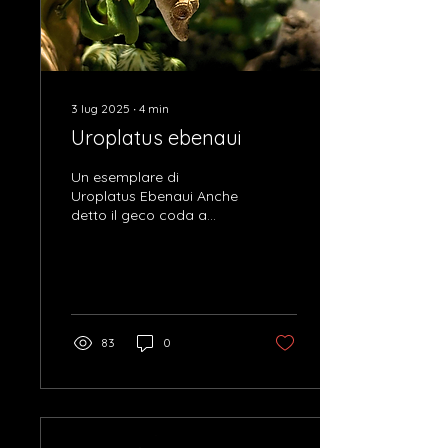
3 lug 2025
∙
4
min
Uroplatus ebenaui
Un esemplare di
Uroplatus Ebenaui Anche
detto il geco coda a
foglia o geco foglia del
diavolo, l’Uroplatus
ebenaui è un geco
endemico...
83
0