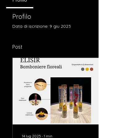
Profilo
Data di iscrizione: 9 giu 2023
Post
14 lug 2025
∙
1
min